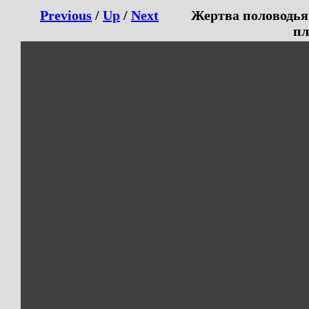
Previous
/
Up
/
Next
Жертва половодья
пл