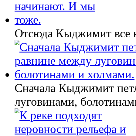
Отсюда Кыджимит все н
Сначала Кыджимит петл
луговинами, болотинам